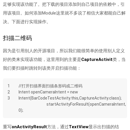
足够实现该功能了。把下载的项目添加到自己项目的依赖中，引
用该项目。如何添加Module这里就不多说了相信大家都能自己解
决。下面进行实现操作。
扫描二维码
因为是引用别人的开源项目，所以我们能很简单的使用别人定义
好的类来实现该功能，这里用到的主要是
CaptureActivit
类，当
我们要扫描时跳转到该类开启扫描功能：
1
//打开扫描界面扫描条形码或二维码
2
Intent openCameraIntent = new 
3
Intent(BarCodeTestActivity.this,CaptureActivity.class);
				startActivityForResult(openCameraIntent, 
0);
重写
onActivityResult
方法，通过
TextView
显示出扫描的结