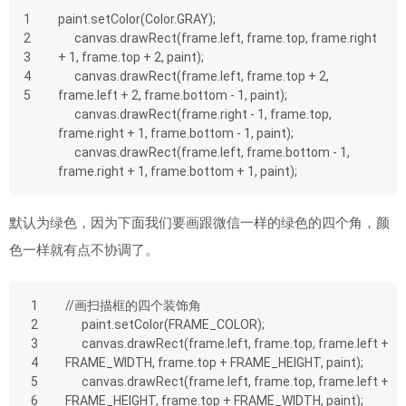
1
paint.setColor(Color.GRAY);
2
      canvas.drawRect(frame.left, frame.top, frame.right 
3
+ 1, frame.top + 2, paint);
4
      canvas.drawRect(frame.left, frame.top + 2, 
5
frame.left + 2, frame.bottom - 1, paint);
      canvas.drawRect(frame.right - 1, frame.top, 
frame.right + 1, frame.bottom - 1, paint);
      canvas.drawRect(frame.left, frame.bottom - 1, 
frame.right + 1, frame.bottom + 1, paint);
默认为绿色，因为下面我们要画跟微信一样的绿色的四个角，颜
色一样就有点不协调了。
1
//画扫描框的四个装饰角
2
      paint.setColor(FRAME_COLOR);
3
      canvas.drawRect(frame.left, frame.top, frame.left + 
4
FRAME_WIDTH, frame.top + FRAME_HEIGHT, paint);
5
      canvas.drawRect(frame.left, frame.top, frame.left + 
6
FRAME_HEIGHT, frame.top + FRAME_WIDTH, paint);