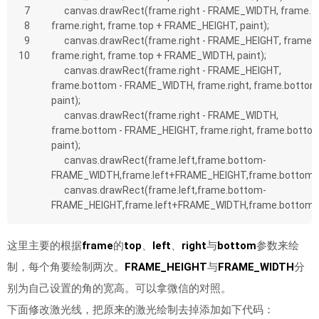
7
      canvas.drawRect(frame.right - FRAME_WIDTH, frame.top, 
8
frame.right, frame.top + FRAME_HEIGHT, paint);
9
      canvas.drawRect(frame.right - FRAME_HEIGHT, frame.top, 
10
frame.right, frame.top + FRAME_WIDTH, paint);
      canvas.drawRect(frame.right - FRAME_HEIGHT, 
frame.bottom - FRAME_WIDTH, frame.right, frame.bottom,
paint);
      canvas.drawRect(frame.right - FRAME_WIDTH, 
frame.bottom - FRAME_HEIGHT, frame.right, frame.bottom
paint);
      canvas.drawRect(frame.left,frame.bottom-
FRAME_WIDTH,frame.left+FRAME_HEIGHT,frame.bottom,p
      canvas.drawRect(frame.left,frame.bottom-
FRAME_HEIGHT,frame.left+FRAME_WIDTH,frame.bottom,p
这里主要的根据
frame
的
top
、
left
、
right
与
bottom
参数来绘
制，每个角要绘制两次。
FRAME_HEIGHT
与
FRAME_WIDTH
分
别为自己设置的角的宽高。可以拿微信的对照。
下面修改激光线，把原来的激光绘制去掉添加如下代码：