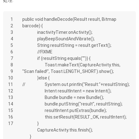
处理:
1
public void handleDecode(Result result, Bitmap 
2
barcode) {
3
		inactivityTimer.onActivity();
4
		playBeepSoundAndVibrate();
5
		String resultString = result.getText();
6
		//FIXME
7
		if (resultString.equals("")) {
8
			Toast.makeText(CaptureActivity.this, 
9
"Scan failed!", Toast.LENGTH_SHORT).show();
10
		}else {
11
//			System.out.println("Result:"+resultString);
12
			Intent resultIntent = new Intent();
13
			Bundle bundle = new Bundle();
14
			bundle.putString("result", resultString);
15
			resultIntent.putExtras(bundle);
16
			this.setResult(RESULT_OK, resultIntent);
17
		}
		CaptureActivity.this.finish();
	}