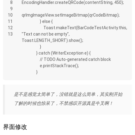
8
EncodingHandler.createQRCode(contentString, 450);
9
10
qrImgImageView.setImageBitmap(qrCodeBitmap);
11
                    } else {
12
                        Toast.makeText(BarCodeTestActivity.this, 
13
"Text can not be empty", 
Toast.LENGTH_SHORT).show();
                    }
                } catch (WriterException e) {
                    // TODO Auto-generated catch block
                    e.printStackTrace();
                }
是不是感觉太简单了，没错就是这么简单，其实刚开始
了解的时候也惊呆了，不禁感叹开源真是牛叉啊！
界面修改