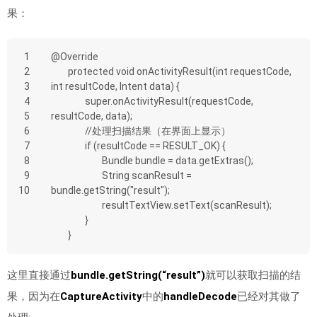
果：
1
@Override
2
	protected void onActivityResult(int requestCode, 
3
int resultCode, Intent data) {
4
		super.onActivityResult(requestCode, 
5
resultCode, data);
6
		//处理扫描结果（在界面上显示）
7
		if (resultCode == RESULT_OK) {
8
			Bundle bundle = data.getExtras();
9
			String scanResult = 
10
bundle.getString("result");
			resultTextView.setText(scanResult);
		}
	}
这里直接通过
bundle.getString(“result”)
就可以获取扫描的结
果，因为在
CaptureActivity
中的
handleDecode
已经对其做了