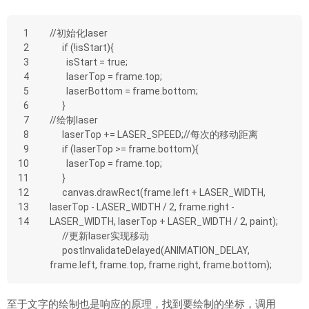
1
//初始化laser
2
      if (!isStart){
3
        isStart = true;
4
        laserTop = frame.top;
5
        laserBottom = frame.bottom;
6
      }
7
//绘制laser
8
      laserTop += LASER_SPEED;//每次的移动距离
9
      if (laserTop >= frame.bottom){
10
        laserTop = frame.top;
11
      }
12
      canvas.drawRect(frame.left + LASER_WIDTH, 
13
laserTop - LASER_WIDTH / 2, frame.right - 
14
LASER_WIDTH, laserTop + LASER_WIDTH / 2, paint);
      //更新laser实现移动
      postInvalidateDelayed(ANIMATION_DELAY, 
frame.left, frame.top, frame.right, frame.bottom);
至于文字的绘制也是响应的原理，找到要绘制的坐标，调用