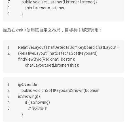
7
    public void setListener(Listener listener) {
8
        this.listener = listener;
9
    }
最后在xml中使用该自定义布局，目标类中绑定调用：
1
RelativeLayoutThatDetectsSoftKeyboard chatLayout = 
2
(RelativeLayoutThatDetectsSoftKeyboard) 
findViewById(R.id.chat_bottm);
        chatLayout.setListener(this);
1
@Override
2
    public void onSoftKeyboardShown(boolean 
3
isShowing) {
4
        if (isShowing)
5
            //显示操作
    }