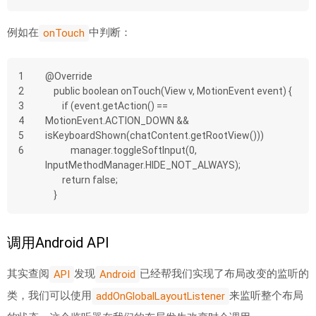
例如在
中判断：
onTouch
1
@Override
2
    public boolean onTouch(View v, MotionEvent event) {
3
        if (event.getAction() == 
4
MotionEvent.ACTION_DOWN && 
5
isKeyboardShown(chatContent.getRootView()))
6
            manager.toggleSoftInput(0, 
InputMethodManager.HIDE_NOT_ALWAYS);
        return false;
    }
调用Android API
其实查阅
发现
已经帮我们实现了布局改变的监听的
API
Android
类，我们可以使用
来监听整个布局
addOnGlobalLayoutListener