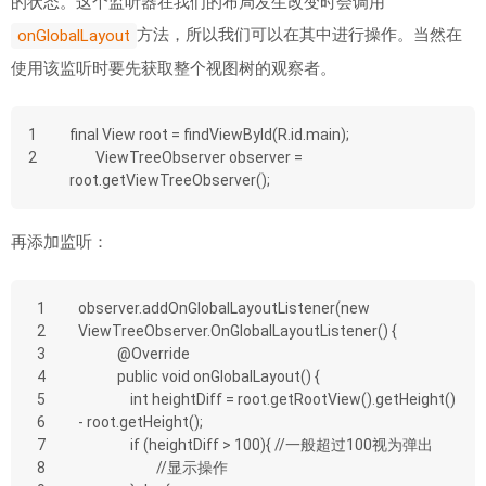
的状态。这个监听器在我们的布局发生改变时会调用
方法，所以我们可以在其中进行操作。当然在
onGlobalLayout
使用该监听时要先获取整个视图树的观察者。
1
final View root = findViewById(R.id.main);
2
        ViewTreeObserver observer = 
root.getViewTreeObserver();
再添加监听：
1
observer.addOnGlobalLayoutListener(new 
2
ViewTreeObserver.OnGlobalLayoutListener() {
3
            @Override
4
            public void onGlobalLayout() {
5
                int heightDiff = root.getRootView().getHeight() 
6
- root.getHeight();
7
                if (heightDiff > 100){ //一般超过100视为弹出
8
                	//显示操作