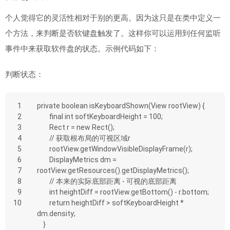
个人觉得它的灵活性相对于别的更高。因为这只是在类中定义一
个方法，来判断是否软键盘触发了。这样你可以运用到任何监听
事件中来获取软件盘的状态。示例代码如下：
判断状态：
1
private boolean isKeyboardShown(View rootView) {
2
        final int softKeyboardHeight = 100;
3
        Rect r = new Rect();
4
        // 获取根布局的可视区域r
5
        rootView.getWindowVisibleDisplayFrame(r);
6
        DisplayMetrics dm = 
7
rootView.getResources().getDisplayMetrics();
8
        // 本来的实际底部距离 - 可视的底部距离
9
        int heightDiff = rootView.getBottom() - r.bottom;
10
        return heightDiff > softKeyboardHeight * 
dm.density;
    }