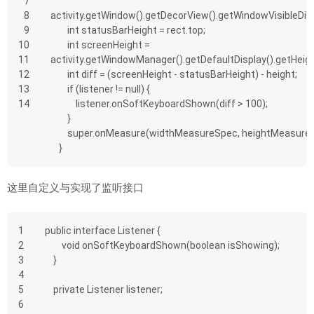
7
8
activity.getWindow().getDecorView().getWindowVisibleDis
9
        int statusBarHeight = rect.top;
10
        int screenHeight = 
11
activity.getWindowManager().getDefaultDisplay().getHeigh
12
        int diff = (screenHeight - statusBarHeight) - height;
13
        if (listener != null) {
14
            listener.onSoftKeyboardShown(diff > 100);
        }
        super.onMeasure(widthMeasureSpec, heightMeasure
    }
这里自定义与实现了监听接口
1
public interface Listener {
2
        void onSoftKeyboardShown(boolean isShowing);
3
    }
4
5
    private Listener listener;
6