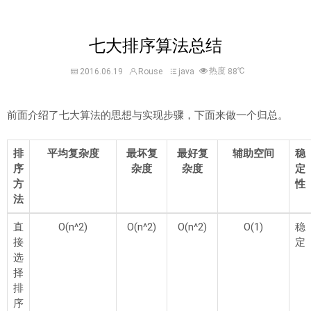
七大排序算法总结
热度
℃
2016.06.19
Rouse
java
88
前面介绍了七大算法的思想与实现步骤，下面来做一个归总。
排
平均复杂度
最坏复
最好复
辅助空间
稳
序
杂度
杂度
定
方
性
法
直
O(n^2)
O(n^2)
O(n^2)
O(1)
稳
接
定
选
择
排
序