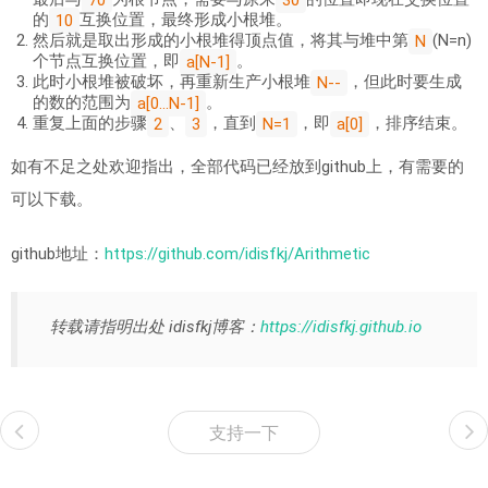
的
互换位置，最终形成小根堆。
10
然后就是取出形成的小根堆得顶点值，将其与堆中第
(N=n)
N
个节点互换位置，即
。
a[N-1]
此时小根堆被破坏，再重新生产小根堆
，但此时要生成
N--
的数的范围为
。
a[0...N-1]
重复上面的步骤
、
，直到
，即
，排序结束。
2
3
N=1
a[0]
如有不足之处欢迎指出，全部代码已经放到github上，有需要的
可以下载。
github地址：
https://github.com/idisfkj/Arithmetic
转载请指明出处 idisfkj博客：
https://idisfkj.github.io
支持一下