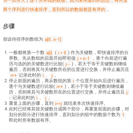
另一部分大于这个分界线的数据。因为采用递归的思想，再对这
。
两个序列进行快速排序，直到所以的数据都是有序的
步骤
假设待排序的数组为
a[0...n-1]
一般都将第一个数
(
) 作为关键数，即快速排序的分
a[i]
i = 0
界数。先从数组的后面开始即初值
，逐个向前进行遍
j = n-1
历与选的的关键数进行比较(
)，若大于等于关键数则继续
j--
遍历，否则将其与关键数所在的位置进行交换，并停止遍历且
记录此时的
、
。
i++
i
j
停止前面的遍历，再从数组的第
个位置开始向后进行遍历，
i
逐个与关键数进行比较(
)，若小于等于关键数则继续遍
i++
历，否则将其与关键数所在的位置进行交换，并停止遍历且
j-
记录此时的
、
。
-
i
j
重复上面的步骤，直到
就结束本次快速排序。
i==j
此时已经将其按关键数分成两个部分，再重复前面的步骤，对
划分的部分进行快速排序，直到划分的组中的数据个数为
1
即此时所有数据有序。