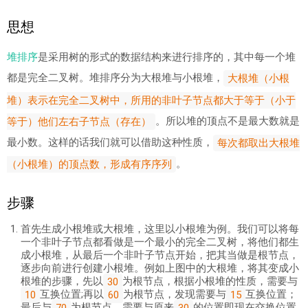
思想
堆排序
是采用树的形式的数据结构来进行排序的，其中每一个堆
都是完全二叉树。堆排序分为大根堆与小根堆，
大根堆（小根
堆）表示在完全二叉树中，所用的非叶子节点都大于等于（小于
。所以堆的顶点不是最大数就是
等于）他们左右子节点（存在）
最小数。这样的话我们就可以借助这种性质，
每次都取出大根堆
。
（小根堆）的顶点数，形成有序序列
步骤
首先生成小根堆或大根堆，这里以小根堆为例。我们可以将每
一个非叶子节点都看做是一个最小的完全二叉树，将他们都生
成小根堆，从最后一个非叶子节点开始，把其当做是根节点，
逐步向前进行创建小根堆。例如上图中的大根堆，将其变成小
根堆的步骤，先以
为根节点，根据小根堆的性质，需要与
30
互换位置;再以
为根节点，发现需要与
互换位置；
10
60
15
最后与
为根节点，需要与原来
的位置即现在交换位置
70
30