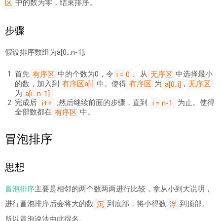
中的数为零，结束排序。
区
步骤
假设排序数组为a[0…n-1];
首先
中的个数为0，令
。从
中选择最小
有序区
无序区
i = 0
的数，加入到
中。使得
为
,
有序区a[i]
有序区
无序区
a[0..i]
为
a[i...n-1]
完成后
,然后继续前面的步骤，直到
为止。使得
i++
i = n-1
全部数都在
中。
有序区
冒泡排序
思想
冒泡排序
主要是相邻的两个数两两进行比较，拿从小到大说明，
进行冒泡排序后会将大的数
到底部，将小得数
到顶部。
沉
浮
所以冒泡说法由此得名。