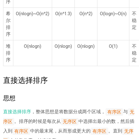
序
希
O(nlogn)~O(n^2)
O(n^1.3)
O(n^2)
O(logn)~O(n)
不
尔
稳
排
定
序
堆
O(nlogn)
O(nlogn)
O(nlogn)
O(1)
不
排
稳
序
定
直接选择排序
思想
直接选择排序
，整体思想是将数据分成两个区域，
与
有序区
无
。排序的时候是每次从
中选择出最小的数，然后插
序区
无序区
入到
中的最末尾，从而形成更大的
。直到
有序区
有序区
无序