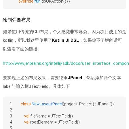
override
fun
doOKAction
()
 {}
绘制弹窗布局
如果使用传统的GUI布局，个人感觉非常麻烦。因为项目使用的是
kotlin，所以我这里使用了
Kotlin UI DSL
，如果你不了解的话可
以查看下面的链接。
http://www.jetbrains.org/intellij/sdk/docs/user_interface_compon
要实现上述的布局效果，需要继承
JPanel
，然后添加两个文本
label与输入框JTextField。具体如下
1
class
NewLayoutPanel
(project: Project) : JPanel() {
2
3
val
 fileName = JTextField()
4
val
 rootElement = JTextField()
5