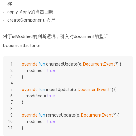
称
apply: Apply的点击回调
createComponent: 布局
对于isModified的判断逻辑，引入对document的监听
DocumentListener
1
override
fun
changedUpdate
(e: 
DocumentEvent
?)
 {
2
    modified = 
true
3
}
4
5
override
fun
insertUpdate
(e: 
DocumentEvent
?)
 {
6
    modified = 
true
7
}
8
9
override
fun
removeUpdate
(e: 
DocumentEvent
?)
 {
10
    modified = 
true
11
}