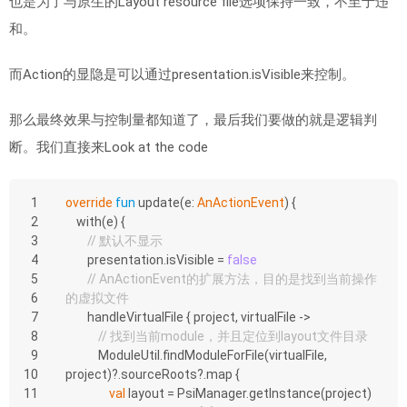
也是为了与原生的Layout resource file选项保持一致，不至于违
和。
而Action的显隐是可以通过presentation.isVisible来控制。
那么最终效果与控制量都知道了，最后我们要做的就是逻辑判
断。我们直接来Look at the code
1
override
fun
update
(e: 
AnActionEvent
)
 {
2
    with(e) {
3
// 默认不显示
4
        presentation.isVisible = 
false
5
// AnActionEvent的扩展方法，目的是找到当前操作
6
的虚拟文件
7
        handleVirtualFile { project, virtualFile ->
8
// 找到当前module，并且定位到layout文件目录
9
            ModuleUtil.findModuleForFile(virtualFile, 
10
project)?.sourceRoots?.map {
11
val
 layout = PsiManager.getInstance(project)