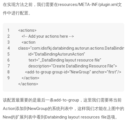
在实现方法之前，我们需要在resources/META-INF/plugin.xml文
件中进行配置。
1
<actions>
2
    <!-- Add your actions here -->
3
    <action 
4
class="com.idisfkj.databinding.autorun.actions.DataBindin
5
            id="DataBindingAutorunAction"
6
            text="_DataBinding layout resource file"
7
            description="Create DataBinding Resource File">
8
        <add-to-group group-id="NewGroup" anchor="first"/>
9
    </action>
</actions>
该配置最重要的是最后一条add-to-group，这里我们需要将当前
Action添加到NewGroup的系统列表中，这样我们才能在上图中的
New的扩展列表中看到Databinding layout resources file选项。