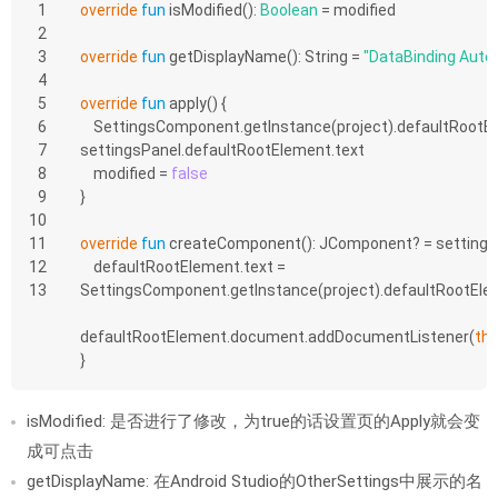
1
override
fun
isModified
()
: 
Boolean
 = modified
2
3
override
fun
getDisplayName
()
: String = 
"DataBinding Auto
4
5
override
fun
apply
()
 {
6
    SettingsComponent.getInstance(project).defaultRootElement = 
7
settingsPanel.defaultRootElement.text
8
    modified = 
false
9
}
10
11
override
fun
createComponent
()
: JComponent? = settingsP
12
    defaultRootElement.text = 
13
SettingsComponent.getInstance(project).defaultRootEl
defaultRootElement.document.addDocumentListener(
thi
}
isModified: 是否进行了修改，为true的话设置页的Apply就会变
成可点击
getDisplayName: 在Android Studio的OtherSettings中展示的名