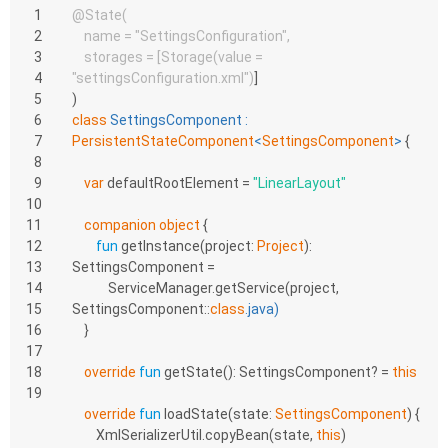
1
@State(
2
    name = 
"SettingsConfiguration"
,
3
    storages = [Storage(value = 
4
"settingsConfiguration.xml"
)
]
5
)
6
class
SettingsComponent
 : 
7
PersistentStateComponent
<
SettingsComponent
> 
{
8
9
var
 defaultRootElement = 
"LinearLayout"
10
11
companion
object
 {
12
fun
getInstance
(project: 
Project
)
: 
13
SettingsComponent =
14
            ServiceManager.getService(project, 
15
SettingsComponent::
class
.
java
)
16
    }
17
18
override
fun
getState
()
: SettingsComponent? = 
this
19
override
fun
loadState
(state: 
SettingsComponent
)
 {
        XmlSerializerUtil.copyBean(state, 
this
)