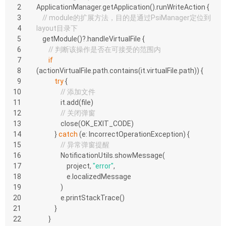
2
ApplicationManager.getApplication().runWriteAction {
3
// module的扩展方法，目的是通过PsiManager定位到
4
layout目录下
5
    getModule()?.handleVirtualFile {
6
// 判断该操作是否在可接受的范围内
7
if
8
(actionVirtualFile.path.contains(it.virtualFile.path)) {
9
try
 {
10
// 添加文件
11
                it.add(file)
12
// 关闭弹窗
13
                close(OK_EXIT_CODE)
14
            } 
catch
 (e: IncorrectOperationException) {
15
// 异常弹窗提醒
16
                NotificationUtils.showMessage(
17
                    project, 
"error"
,
18
                    e.localizedMessage
19
                )
20
                e.printStackTrace()
21
            }
22
        }