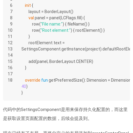
6
init
 {
7
        layout = BorderLayout()
8
val
 panel = panel(LCFlags.fill) {
9
            row(
"File name:"
) { fileName() }
10
            row(
"Root element:"
) { rootElement() }
11
        }
12
        rootElement.text = 
13
SettingsComponent.getInstance(project).defaultRootEl
14
15
        add(panel, BorderLayout.CENTER)
16
    }
17
18
override
fun
getPreferredSize
()
: Dimension = Dimension(
40
)
}
代码中的SettingsComponent是用来保存持久化配置的，而这里
是获取设置页面配置的数据，后续会提及到。