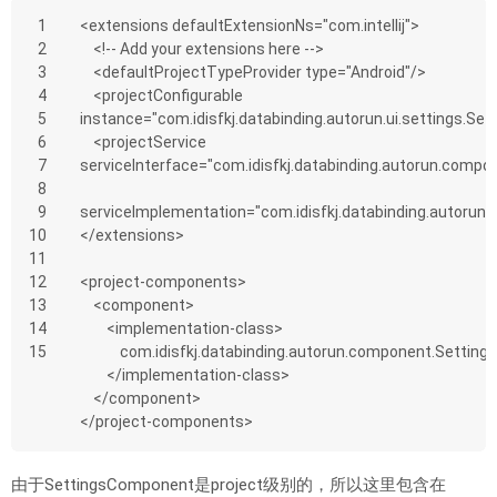
1
<extensions defaultExtensionNs="com.intellij">
2
    <!-- Add your extensions here -->
3
    <defaultProjectTypeProvider type="Android"/>
4
    <projectConfigurable 
5
instance="com.idisfkj.databinding.autorun.ui.settings.Set
6
    <projectService 
7
serviceInterface="com.idisfkj.databinding.autorun.comp
8
9
serviceImplementation="com.idisfkj.databinding.autoru
10
</extensions>
11
12
<project-components>
13
    <component>
14
        <implementation-class>
15
            com.idisfkj.databinding.autorun.component.Sett
        </implementation-class>
    </component>
</project-components>
由于SettingsComponent是project级别的，所以这里包含在