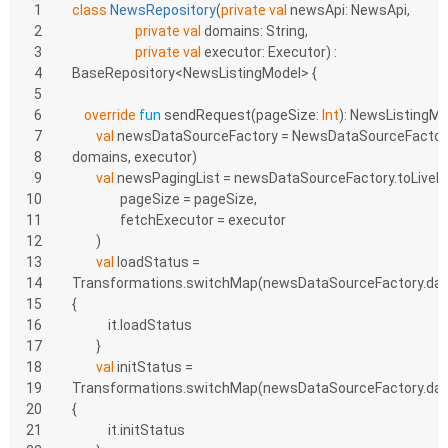
1
class
NewsRepository
(
private
val
 newsApi: NewsApi,
2
private
val
 domains: String,
3
private
val
 executor: Executor) : 
4
BaseRepository<NewsListingModel> {
5
6
override
fun
sendRequest
(pageSize: 
Int
)
: NewsListingMo
7
val
 newsDataSourceFactory = NewsDataSourceFactory
8
domains, executor)
9
val
 newsPagingList = newsDataSourceFactory.toLiveD
10
                pageSize = pageSize,
11
                fetchExecutor = executor
12
        )
13
val
 loadStatus = 
14
Transformations.switchMap(newsDataSourceFactory.data
15
{
16
            it.loadStatus
17
        }
18
val
 initStatus = 
19
Transformations.switchMap(newsDataSourceFactory.data
20
{
21
            it.initStatus