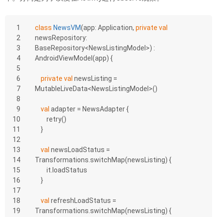
1
class
NewsVM
(app: Application, 
private
val
2
newsRepository: 
3
BaseRepository<NewsListingModel>) : 
4
AndroidViewModel(app) {
5
6
private
val
 newsListing = 
7
MutableLiveData<NewsListingModel>()
8
9
val
 adapter = NewsAdapter {
10
        retry()
11
    }
12
13
val
 newsLoadStatus = 
14
Transformations.switchMap(newsListing) {
15
        it.loadStatus
16
    }
17
18
val
 refreshLoadStatus = 
19
Transformations.switchMap(newsListing) {