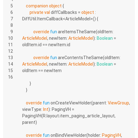
5
companion
object
 {
6
private
val
 diffCallbacks = 
object
 : 
7
DiffUtil.ItemCallback<ArticleModel>() {
8
9
override
fun
areItemsTheSame
(oldItem: 
10
ArticleModel
, newItem: 
ArticleModel
)
: 
Boolean
 = 
11
oldItem.id == newItem.id
12
13
override
fun
areContentsTheSame
(oldItem: 
14
ArticleModel
, newItem: 
ArticleModel
)
: 
Boolean
 = 
15
oldItem == newItem
16
        }
    }
override
fun
onCreateViewHolder
(parent: 
ViewGroup
, 
viewType: 
Int
)
: PagingVH = 
PagingVH(R.layout.item_paging_article_layout, 
parent)
override
fun
onBindViewHolder
(holder: 
PagingVH
, 