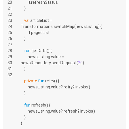
20
        it.refreshStatus
21
    }
22
23
val
 articleList = 
24
Transformations.switchMap(newsListing) {
25
        it.pagedList
26
    }
27
28
fun
getData
()
 {
29
        newsListing.value = 
30
newsRepository.sendRequest(
20
)
31
    }
32
private
fun
retry
()
 {
        newsListing.value?.retry?.invoke()
    }
fun
refresh
()
 {
        newsListing.value?.refresh?.invoke()
    }
}