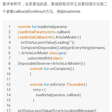
要求来即可，这里要说的是，数据获取完毕之后要回调方法第二
个参数callback的onResult方法。例如loadInitial:
1
override
fun
loadInitial
(params: 
2
LoadInitialParams
<
Int
>, callback: 
3
LoadInitialCallback
<
Int
, ArticleModel>)
 {
4
    initStatus.postValue(Loading(
""
))
5
    CompositeDisposable().add(getEverything(domains, 
6
1
, ArticleListModel::
class
.
java
)
7
            .subscribeWith(
object
 : 
8
DisposableObserver<ArticleListModel>() {
9
override
fun
onComplete
()
 {
10
                }
11
12
override
fun
onError
(e: 
Throwable
)
 {
13
                    retry = {
14
                        loadInitial(params, callback)
15
                    }
16
17
initStatus.postValue(Error(e.localizedMessage))