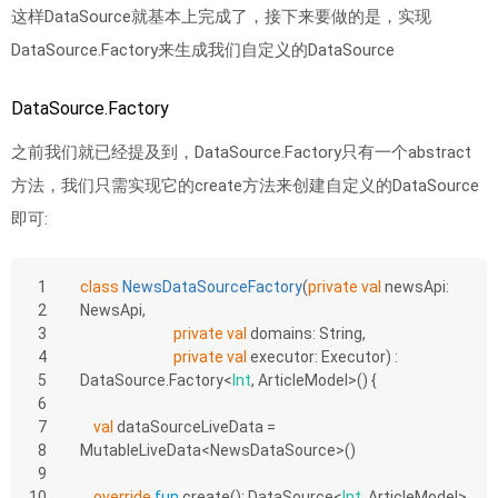
这样DataSource就基本上完成了，接下来要做的是，实现
DataSource.Factory来生成我们自定义的DataSource
DataSource.Factory
之前我们就已经提及到，DataSource.Factory只有一个abstract
方法，我们只需实现它的create方法来创建自定义的DataSource
即可:
1
class
NewsDataSourceFactory
(
private
val
 newsApi: 
2
NewsApi,
3
private
val
 domains: String,
4
private
val
 executor: Executor) : 
5
DataSource.Factory<
Int
, ArticleModel>() {
6
7
val
 dataSourceLiveData = 
8
MutableLiveData<NewsDataSource>()
9
10
override
fun
create
()
: DataSource<
Int
, ArticleModel> 