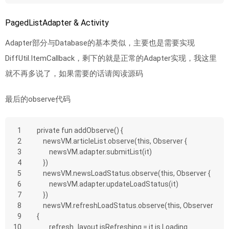
PagedListAdapter & Activity
Adapter部分与Database的基本类似，主要也是需要实现
DiffUtil.ItemCallback，剩下的就是正常的Adapter实现，我这里
就不再多说了，如果需要的话请阅读源码
最后的observe代码
1
private fun addObserve() {
2
    newsVM.articleList.observe(this, Observer {
3
        newsVM.adapter.submitList(it)
4
    })
5
    newsVM.newsLoadStatus.observe(this, Observer {
6
        newsVM.adapter.updateLoadStatus(it)
7
    })
8
    newsVM.refreshLoadStatus.observe(this, Observer 
9
{
10
        refresh_layout.isRefreshing = it is Loading