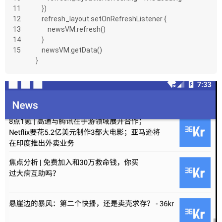
11
    })
12
    refresh_layout.setOnRefreshListener {
13
        newsVM.refresh()
14
    }
15
    newsVM.getData()
}