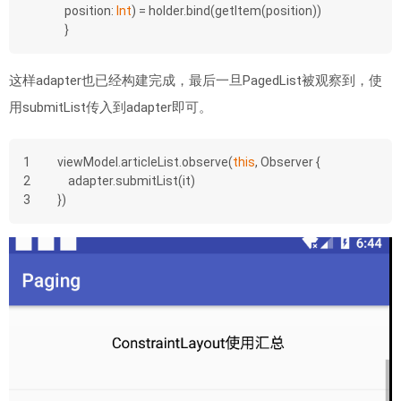
position: 
Int
)
 = holder.bind(getItem(position))
}
这样adapter也已经构建完成，最后一旦PagedList被观察到，使
用submitList传入到adapter即可。
1
viewModel.articleList.observe(
this
, Observer {
2
    adapter.submitList(it)
3
})