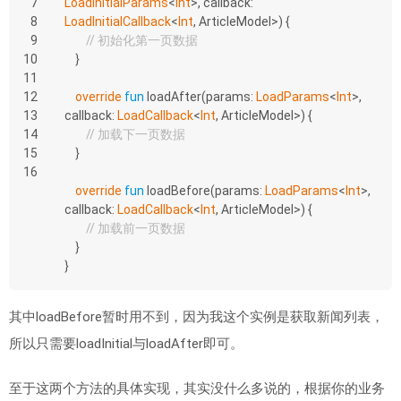
7
LoadInitialParams
<
Int
>, callback: 
8
LoadInitialCallback
<
Int
, ArticleModel>)
 {
9
// 初始化第一页数据
10
    }
11
12
override
fun
loadAfter
(params: 
LoadParams
<
Int
>, 
13
callback: 
LoadCallback
<
Int
, ArticleModel>)
 {
14
// 加载下一页数据
15
    }
16
override
fun
loadBefore
(params: 
LoadParams
<
Int
>, 
callback: 
LoadCallback
<
Int
, ArticleModel>)
 {
// 加载前一页数据
    }
}
其中loadBefore暂时用不到，因为我这个实例是获取新闻列表，
所以只需要loadInitial与loadAfter即可。
至于这两个方法的具体实现，其实没什么多说的，根据你的业务