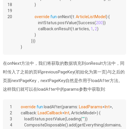
18
                }
19
20
override
fun
onNext
(t: 
ArticleListModel
)
 {
                    initStatus.postValue(Success(
200
))
                    callback.onResult(t.articles, 
1
, 
2
)
                }
            }))
}
在onNext方法中，我们将获取的数据填充到onResult方法中，同
时传入了之前的页码previousPageKey(初始化为第一页)与之后的
页面nextPageKey，nextPageKey自然是作用于loadAfter方法。
这样我们就可以在loadAfter中的params参数中获取到:
1
override
fun
loadAfter
(params: 
LoadParams
<
Int
>, 
2
callback: 
LoadCallback
<
Int
, ArticleModel>)
 {
3
    loadStatus.postValue(Loading(
""
))
4
    CompositeDisposable().add(getEverything(domains, 