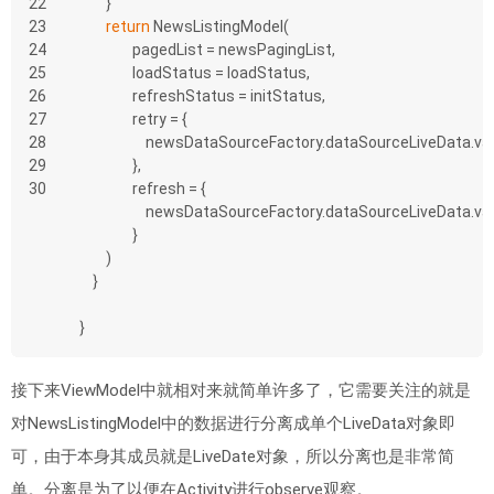
22
        }
23
return
 NewsListingModel(
24
                pagedList = newsPagingList,
25
                loadStatus = loadStatus,
26
                refreshStatus = initStatus,
27
                retry = {
28
                    newsDataSourceFactory.dataSourceLiveData.
29
                },
30
                refresh = {
                    newsDataSourceFactory.dataSourceLiveData.
                }
        )
    }
}
接下来ViewModel中就相对来就简单许多了，它需要关注的就是
对NewsListingModel中的数据进行分离成单个LiveData对象即
可，由于本身其成员就是LiveDate对象，所以分离也是非常简
单。分离是为了以便在Activity进行observe观察。