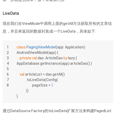
LiveData
现在我们在ViewMode中调用上面的getAll方法获取所有的文章信
息，并且将返回的数据封装成一个LiveData，具体如下:
1
class
PagingViewModel
(app: Application) : 
2
AndroidViewModel(app) {
3
private
val
 dao: ArticleDao 
by
 lazy { 
4
AppDatabase.getInstance(app).articleDao() }
5
6
val
 articleList = dao.getAll()
7
            .toLiveData(Config(
8
                    pageSize = 
5
            ))
}
通过DataSource.Factory的toLiveData扩展方法来构建PagedList