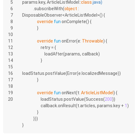
5
params.key, ArticleListModel::
class
.
java
)
6
            .subscribeWith(
object
 : 
7
DisposableObserver<ArticleListModel>() {
8
override
fun
onComplete
()
 {
9
                }
10
11
override
fun
onError
(e: 
Throwable
)
 {
12
                    retry = {
13
                        loadAfter(params, callback)
14
                    }
15
16
loadStatus.postValue(Error(e.localizedMessage))
17
                }
18
19
override
fun
onNext
(t: 
ArticleListModel
)
 {
20
                    loadStatus.postValue(Success(
200
))
                    callback.onResult(t.articles, params.key + 
1
)
                }
            }))
}