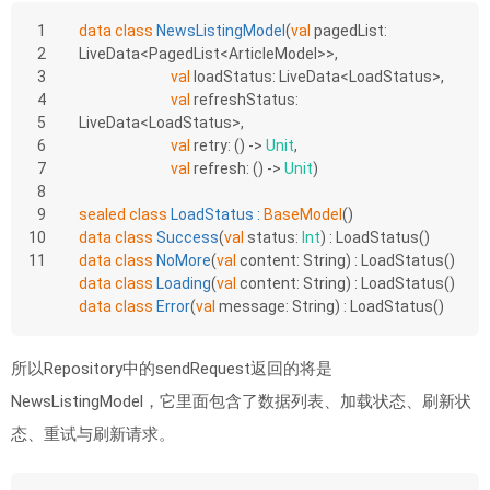
1
data
class
NewsListingModel
(
val
 pagedList: 
2
LiveData<PagedList<ArticleModel>>,
3
val
 loadStatus: LiveData<LoadStatus>,
4
val
 refreshStatus: 
5
LiveData<LoadStatus>,
6
val
 retry: () -> 
Unit
,
7
val
 refresh: () -> 
Unit
)
8
9
sealed
class
LoadStatus
 : 
BaseModel
()
10
data
class
Success
(
val
 status: 
Int
) : LoadStatus()
11
data
class
NoMore
(
val
 content: String) : LoadStatus()
data
class
Loading
(
val
 content: String) : LoadStatus()
data
class
Error
(
val
 message: String) : LoadStatus()
所以Repository中的sendRequest返回的将是
NewsListingModel，它里面包含了数据列表、加载状态、刷新状
态、重试与刷新请求。