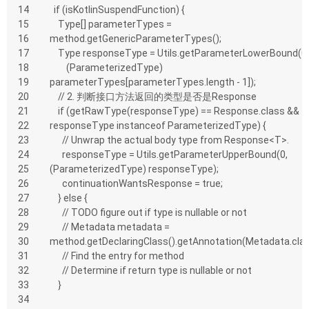
14
  if (isKotlinSuspendFunction) {
15
    Type[] parameterTypes = 
16
method.getGenericParameterTypes();
17
    Type responseType = Utils.getParameterLowerBound(0,
18
        (ParameterizedType) 
19
parameterTypes[parameterTypes.length - 1]);
20
    // 2. 判断接口方法返回的类型是否是Response
21
    if (getRawType(responseType) == Response.class && 
22
responseType instanceof ParameterizedType) {
23
      // Unwrap the actual body type from Response<T>.
24
      responseType = Utils.getParameterUpperBound(0, 
25
(ParameterizedType) responseType);
26
      continuationWantsResponse = true;
27
    } else {
28
      // TODO figure out if type is nullable or not
29
      // Metadata metadata = 
30
method.getDeclaringClass().getAnnotation(Metadata.cla
31
      // Find the entry for method
32
      // Determine if return type is nullable or not
33
    }
34