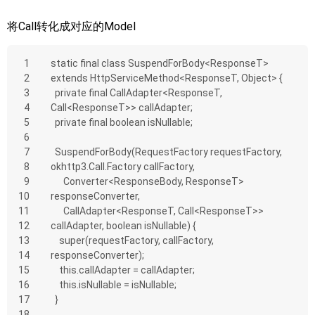
将Call转化成对应的Model
1
static final class SuspendForBody<ResponseT> 
2
extends HttpServiceMethod<ResponseT, Object> {
3
  private final CallAdapter<ResponseT, 
4
Call<ResponseT>> callAdapter;
5
  private final boolean isNullable;
6
7
  SuspendForBody(RequestFactory requestFactory, 
8
okhttp3.Call.Factory callFactory,
9
      Converter<ResponseBody, ResponseT> 
10
responseConverter,
11
      CallAdapter<ResponseT, Call<ResponseT>> 
12
callAdapter, boolean isNullable) {
13
    super(requestFactory, callFactory, 
14
responseConverter);
15
    this.callAdapter = callAdapter;
16
    this.isNullable = isNullable;
17
  }
18