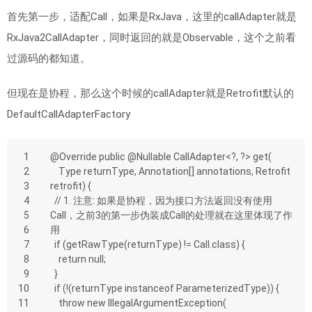
首先第一步，适配Call，如果是RxJava，这里的callAdapter就是
RxJava2CallAdapter，同时返回的就是Observable，这个之前看
过源码的都知道。
但现在是协程，那么这个时候的callAdapter就是Retrofit默认的
DefaultCallAdapterFactory
1
@Override public @Nullable CallAdapter<?, ?> get(
2
    Type returnType, Annotation[] annotations, Retrofit 
3
retrofit) {
4
  // 1. 注意: 如果是协程，因为接口方法返回没有使用
5
Call，之前3的第一步伪装成Call的处理就在这里体现了作
6
用
7
  if (getRawType(returnType) != Call.class) {
8
    return null;
9
  }
10
  if (!(returnType instanceof ParameterizedType)) {
11
    throw new IllegalArgumentException(