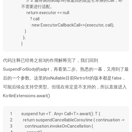
      // 3. 最终调用adapt时候返回的就是它本身的Call，即
不需要进行适配。
      return executor == null
          ? call
          : new ExecutorCallbackCall<>(executor, call);
    }
  };
}
代码注释已经将之前3的作用解释完了，我们回到
SuspendForBody的adpt，再看第二步。熟悉的一幕，又用到了最
后的一个参数。这里的isNullable目前Retrofit的版本都是false，
可能后续会支持空类型。但现在肯定是不支持的，所以直接进入
KotlinExtensions.await()
1
suspend fun <T : Any> Call<T>.await(): T {
2
  return suspendCancellableCoroutine { continuation ->
3
    continuation.invokeOnCancellation {