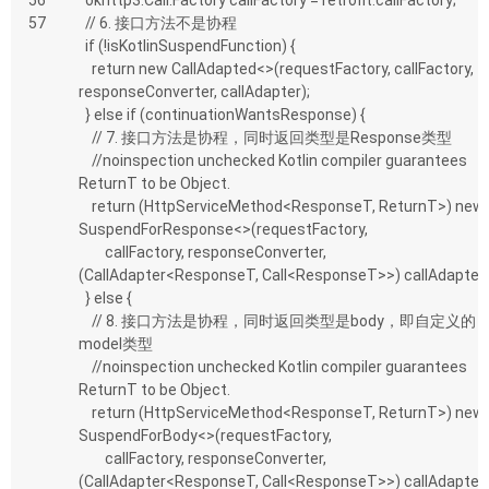
56
  okhttp3.Call.Factory callFactory = retrofit.callFactory;
57
  // 6. 接口方法不是协程
  if (!isKotlinSuspendFunction) {
    return new CallAdapted<>(requestFactory, callFactory, 
responseConverter, callAdapter);
  } else if (continuationWantsResponse) {
    // 7. 接口方法是协程，同时返回类型是Response类型
    //noinspection unchecked Kotlin compiler guarantees 
ReturnT to be Object.
    return (HttpServiceMethod<ResponseT, ReturnT>) new 
SuspendForResponse<>(requestFactory,
        callFactory, responseConverter, 
(CallAdapter<ResponseT, Call<ResponseT>>) callAdapter)
  } else {
    // 8. 接口方法是协程，同时返回类型是body，即自定义的
model类型
    //noinspection unchecked Kotlin compiler guarantees 
ReturnT to be Object.
    return (HttpServiceMethod<ResponseT, ReturnT>) new 
SuspendForBody<>(requestFactory,
        callFactory, responseConverter, 
(CallAdapter<ResponseT, Call<ResponseT>>) callAdapter,