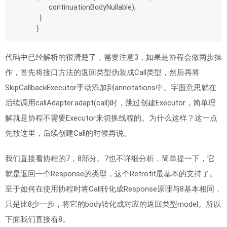
        continuationBodyNullable);
  }
}
代码中已经解析的很清楚了，需要注意3，如果是协程会做两步操
作，首先将接口方法的返回类型伪装成Call类型，然后再将
SkipCallbackExecutor手动添加到annotations中。字面意思就在
后续调用callAdapter.adapt(call)时，跳过创建Executor，简单理
解就是协程不需要Executor来切换线程的。为什么这样？这一点
先放这里，后续创建Call的时候再说。
我们直接看协程的7，8部分。7也不详细分析，简单提一下，它
就是返回一个Response
的类型，这个Retrofit最基本的支持了。
至于如何在使用协程时将Call
转化成Response
原理与8基本相同，
只是比8少一步，将它的body转化成对应的返回类型model。所以
下面我们直接看8。