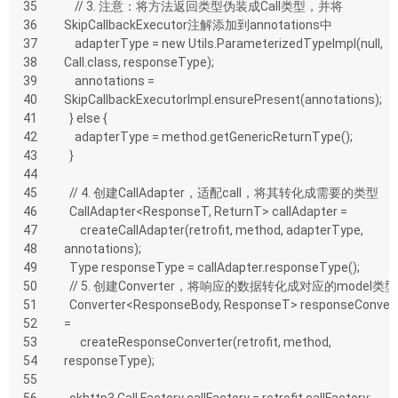
35
    // 3. 注意：将方法返回类型伪装成Call类型，并将
36
SkipCallbackExecutor注解添加到annotations中
37
    adapterType = new Utils.ParameterizedTypeImpl(null, 
38
Call.class, responseType);
39
    annotations = 
40
SkipCallbackExecutorImpl.ensurePresent(annotations);
41
  } else {
42
    adapterType = method.getGenericReturnType();
43
  }
44
45
  // 4. 创建CallAdapter，适配call，将其转化成需要的类型
46
  CallAdapter<ResponseT, ReturnT> callAdapter =
47
      createCallAdapter(retrofit, method, adapterType, 
48
annotations);
49
  Type responseType = callAdapter.responseType();
50
  // 5. 创建Converter，将响应的数据转化成对应的model类型
51
  Converter<ResponseBody, ResponseT> responseConverter 
52
=
53
      createResponseConverter(retrofit, method, 
54
responseType);
55