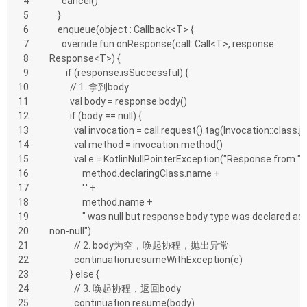
4
      cancel()
5
    }
6
    enqueue(object : Callback<T> {
7
      override fun onResponse(call: Call<T>, response: 
8
Response<T>) {
9
        if (response.isSuccessful) {
10
          // 1. 拿到body
11
          val body = response.body()
12
          if (body == null) {
13
            val invocation = call.request().tag(Invocation::class.j
14
            val method = invocation.method()
15
            val e = KotlinNullPointerException("Response from " 
16
                method.declaringClass.name +
17
                '.' +
18
                method.name +
19
                " was null but response body type was declared as 
20
non-null")
21
            // 2. body为空，唤起协程，抛出异常
22
            continuation.resumeWithException(e)
23
          } else {
24
            // 3. 唤起协程，返回body
25
            continuation.resume(body)