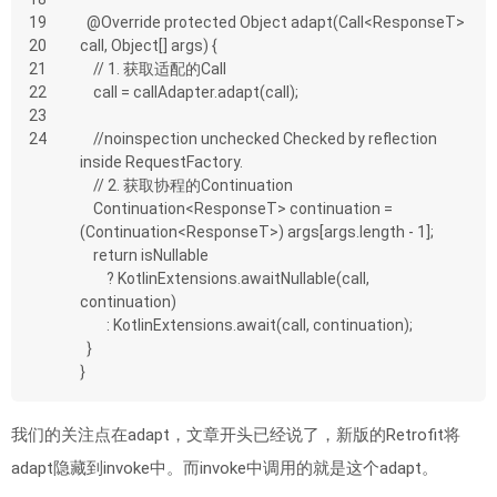
19
  @Override protected Object adapt(Call<ResponseT> 
20
call, Object[] args) {
21
    // 1. 获取适配的Call
22
    call = callAdapter.adapt(call);
23
24
    //noinspection unchecked Checked by reflection 
inside RequestFactory.
    // 2. 获取协程的Continuation
    Continuation<ResponseT> continuation = 
(Continuation<ResponseT>) args[args.length - 1];
    return isNullable
        ? KotlinExtensions.awaitNullable(call, 
continuation)
        : KotlinExtensions.await(call, continuation);
  }
}
我们的关注点在adapt，文章开头已经说了，新版的Retrofit将
adapt隐藏到invoke中。而invoke中调用的就是这个adapt。