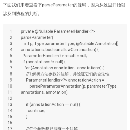
下面我们来着重看下parseParameter的源码，因为从这里开始就
涉及到协程的判断。
1
private @Nullable ParameterHandler<?> 
2
parseParameter(
3
    int p, Type parameterType, @Nullable Annotation[] 
4
annotations, boolean allowContinuation) {
5
  ParameterHandler<?> result = null;
6
  if (annotations != null) {
7
    for (Annotation annotation : annotations) {
8
      //1.解析方法参数的注解，并验证它们的合法性
9
      ParameterHandler<?> annotationAction =
10
          parseParameterAnnotation(p, parameterType, 
11
annotations, annotation);
12
13
      if (annotationAction == null) {
14
        continue;
15
      }
16
17
      //每个参数都只能有一个注解