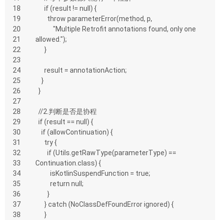
18
      if (result != null) {
19
        throw parameterError(method, p,
20
            "Multiple Retrofit annotations found, only one 
21
allowed.");
22
      }
23
24
      result = annotationAction;
25
    }
26
  }
27
28
  //2.判断是否是协程 
29
  if (result == null) {
30
    if (allowContinuation) {
31
      try {
32
        if (Utils.getRawType(parameterType) == 
33
Continuation.class) {
34
          isKotlinSuspendFunction = true;
35
          return null;
36
        }
37
      } catch (NoClassDefFoundError ignored) {
38
      }