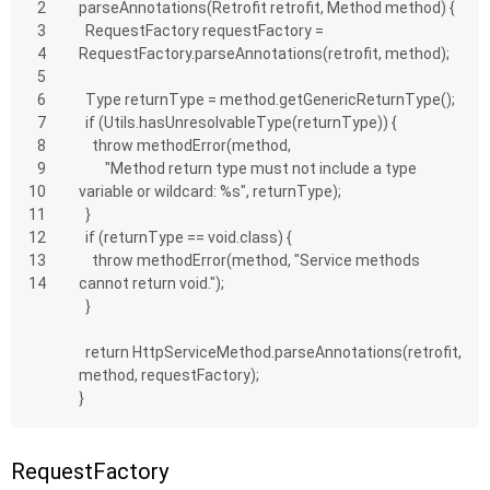
2
parseAnnotations(Retrofit retrofit, Method method) {
3
  RequestFactory requestFactory = 
4
RequestFactory.parseAnnotations(retrofit, method);
5
6
  Type returnType = method.getGenericReturnType();
7
  if (Utils.hasUnresolvableType(returnType)) {
8
    throw methodError(method,
9
        "Method return type must not include a type 
10
variable or wildcard: %s", returnType);
11
  }
12
  if (returnType == void.class) {
13
    throw methodError(method, "Service methods 
14
cannot return void.");
  }
  return HttpServiceMethod.parseAnnotations(retrofit, 
method, requestFactory);
}
RequestFactory