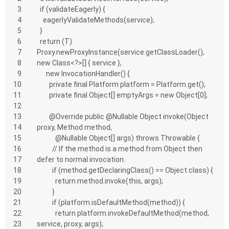
3
  if (validateEagerly) {
4
    eagerlyValidateMethods(service);
5
  }
6
  return (T) 
7
Proxy.newProxyInstance(service.getClassLoader(), 
8
new Class<?>[] { service },
9
      new InvocationHandler() {
10
        private final Platform platform = Platform.get();
11
        private final Object[] emptyArgs = new Object[0];
12
13
        @Override public @Nullable Object invoke(Object 
14
proxy, Method method,
15
            @Nullable Object[] args) throws Throwable {
16
          // If the method is a method from Object then 
17
defer to normal invocation.
18
          if (method.getDeclaringClass() == Object.class) {
19
            return method.invoke(this, args);
20
          }
21
          if (platform.isDefaultMethod(method)) {
22
            return platform.invokeDefaultMethod(method, 
23
service, proxy, args);