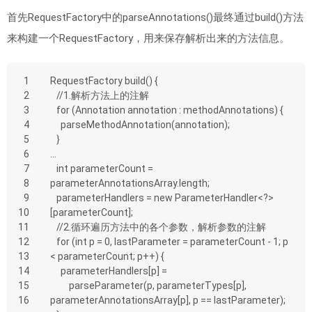
首先RequestFactory中的parseAnnotations()最终通过build()方法
来构建一个RequestFactory，用来保存解析出来的方法信息。
1
RequestFactory build() {
2
   //1.解析方法上的注解
3
   for (Annotation annotation : methodAnnotations) {
4
     parseMethodAnnotation(annotation);
5
   }
6
...
7
   int parameterCount = 
8
parameterAnnotationsArray.length;
9
   parameterHandlers = new ParameterHandler<?>
10
[parameterCount];
11
   //2.循环遍历方法中的各个参数，解析参数的注解
12
   for (int p = 0, lastParameter = parameterCount - 1; p 
13
< parameterCount; p++) {
14
     parameterHandlers[p] =
15
         parseParameter(p, parameterTypes[p], 
16
parameterAnnotationsArray[p], p == lastParameter);