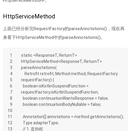
HttpServiceMethod中。
HttpServiceMethod
上面已经分析完RequestFactory的parseAnnotations()，现在再
来看下HttpServiceMethod中的parseAnnotations()。
1
static <ResponseT, ReturnT> 
2
HttpServiceMethod<ResponseT, ReturnT> 
3
parseAnnotations(
4
    Retrofit retrofit, Method method, RequestFactory 
5
requestFactory) {
6
  boolean isKotlinSuspendFunction = 
7
requestFactory.isKotlinSuspendFunction;
8
  boolean continuationWantsResponse = false;
9
  boolean continuationBodyNullable = false;
10
11
  Annotation[] annotations = method.getAnnotations();
12
  Type adapterType;
13
  // 1. 是协程