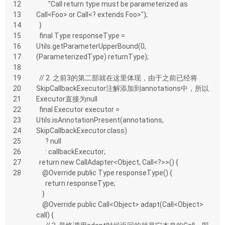
12
        "Call return type must be parameterized as 
13
Call<Foo> or Call<? extends Foo>");
14
  }
15
  final Type responseType = 
16
Utils.getParameterUpperBound(0, 
17
(ParameterizedType) returnType);
18
19
  // 2. 之前3的第二部就在这里体现，由于之前已经将
20
SkipCallbackExecutor注解添加到annotations中，所以
21
Executor直接为null
22
  final Executor executor = 
23
Utils.isAnnotationPresent(annotations, 
24
SkipCallbackExecutor.class)
25
      ? null
26
      : callbackExecutor;
27
  return new CallAdapter<Object, Call<?>>() {
28
    @Override public Type responseType() {
      return responseType;
    }
    @Override public Call<Object> adapt(Call<Object> 
call) {