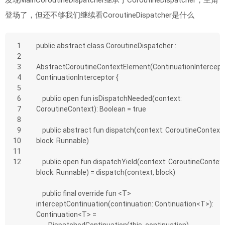
发现MainCoroutineDispatcher继承于CoroutineDispatcher，主角
登场了，但还不够我们继续看CoroutineDispatcher是什么
1
public abstract class CoroutineDispatcher :
2
3
AbstractCoroutineContextElement(ContinuationInterceptor
4
ContinuationInterceptor {
5
6
    public open fun isDispatchNeeded(context: 
7
CoroutineContext): Boolean = true
8
9
    public abstract fun dispatch(context: CoroutineContext, 
10
block: Runnable)
11
12
    public open fun dispatchYield(context: CoroutineContext, 
block: Runnable) = dispatch(context, block)
    public final override fun <T> 
interceptContinuation(continuation: Continuation<T>): 
Continuation<T> =