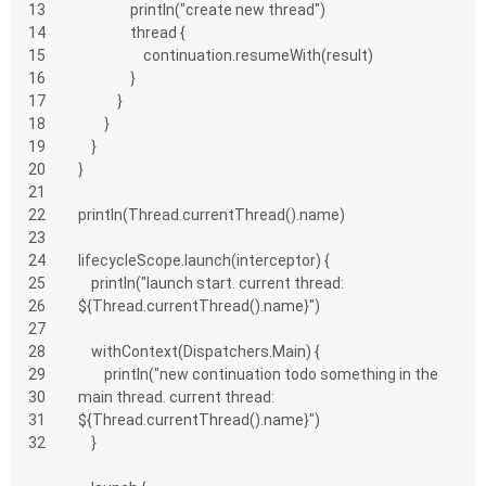
13
                println("create new thread")
14
                thread {
15
                    continuation.resumeWith(result)
16
                }
17
            }
18
        }
19
    }
20
}
21
22
println(Thread.currentThread().name)
23
24
lifecycleScope.launch(interceptor) {
25
    println("launch start. current thread: 
26
${Thread.currentThread().name}")
27
28
    withContext(Dispatchers.Main) {
29
        println("new continuation todo something in the 
30
main thread. current thread: 
31
${Thread.currentThread().name}")
32
    }