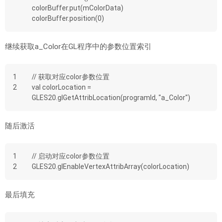
colorBuffer.put(mColorData)
colorBuffer.position(0)
继续获取a_Color在GL程序中的参数位置索引
1
// 获取对应color参数位置
2
val colorLocation = 
GLES20.glGetAttribLocation(programId, "a_Color")
随后激活
1
// 启动对应color参数位置
2
GLES20.glEnableVertexAttribArray(colorLocation)
最后填充