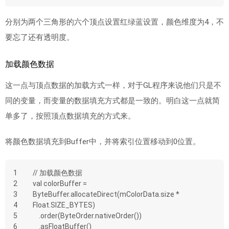
分别为两个三角形的六个顶点设置红绿蓝设置，颜色维度为4，不
要忘了还有透明度。
加载颜色数据
这一点与顶点数据的加载方式一样，对于GL程序来说他们只是不
同的变量，而变量的数据填充方式都是一致的。明白这一点就简
单多了，按照顶点数据填充的方式来。
将颜色数据填充到Buffer中，并将索引位置移动到0位置。
1
// 加载颜色数据
2
val colorBuffer = 
3
ByteBuffer.allocateDirect(mColorData.size * 
4
Float.SIZE_BYTES)
5
    .order(ByteOrder.nativeOrder())
6
    .asFloatBuffer()