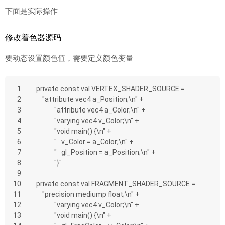
下面是实际操作
修改着色器源码
要动态设置颜色值，需要定义颜色变量
1
private const val VERTEX_SHADER_SOURCE =
2
    "attribute vec4 a_Position;\n" +
3
            "attribute vec4 a_Color;\n" +
4
            "varying vec4 v_Color;\n" +
5
            "void main() {\n" +
6
            "   v_Color = a_Color;\n" +
7
            "   gl_Position = a_Position;\n" +
8
            "}"
9
10
private const val FRAGMENT_SHADER_SOURCE =
11
    "precision mediump float;\n" +
12
            "varying vec4 v_Color;\n" +
13
            "void main() {\n" +