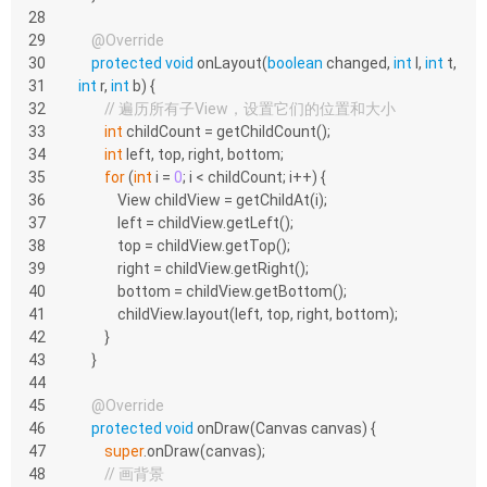
28
29
@Override
30
protected
void
onLayout
(
boolean
 changed, 
int
 l, 
int
 t, 
31
int
 r, 
int
 b)
{
32
// 遍历所有子View，设置它们的位置和大小
33
int
 childCount = getChildCount();
34
int
 left, top, right, bottom;
35
for
 (
int
 i = 
0
; i < childCount; i++) {
36
            View childView = getChildAt(i);
37
            left = childView.getLeft();
38
            top = childView.getTop();
39
            right = childView.getRight();
40
            bottom = childView.getBottom();
41
            childView.layout(left, top, right, bottom);
42
        }
43
    }
44
45
@Override
46
protected
void
onDraw
(Canvas canvas)
{
47
super
.onDraw(canvas);
48
// 画背景