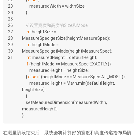
23
        measuredWidth = widthSize;
24
    }
25
26
// 设置宽度和高度的Size和Mode
27
int
 heightSize = 
28
MeasureSpec.getSize(heightMeasureSpec);
29
int
 heightMode = 
30
MeasureSpec.getMode(heightMeasureSpec);
31
int
 measuredHeight = defaultHeight;
if
 (heightMode == MeasureSpec.EXACTLY) {
        measuredHeight = heightSize;
    } 
else
if
 (heightMode == MeasureSpec.AT_MOST) {
        measuredHeight = Math.min(defaultHeight, 
heightSize);
    }
    setMeasuredDimension(measuredWidth, 
measuredHeight);
}
在测量阶段结束后，系统会将计算好的宽度和高度传递给布局阶