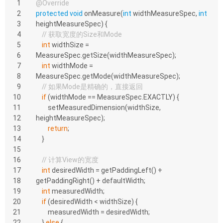
1
@Override
2
protected
void
onMeasure
(
int
 widthMeasureSpec, 
int
3
heightMeasureSpec)
{
4
// 获取宽度的Size和Mode
5
int
 widthSize = 
6
MeasureSpec.getSize(widthMeasureSpec);
7
int
 widthMode = 
8
MeasureSpec.getMode(widthMeasureSpec);
9
// 如果Mode是精确的，直接返回
10
if
 (widthMode == MeasureSpec.EXACTLY) {
11
        setMeasuredDimension(widthSize, 
12
heightMeasureSpec);
13
return
;
14
    }
15
16
// 计算View的宽度
17
int
 desiredWidth = getPaddingLeft() + 
18
getPaddingRight() + defaultWidth;
19
int
 measuredWidth;
20
if
 (desiredWidth < widthSize) {
21
        measuredWidth = desiredWidth;
22
    } 
else
 {