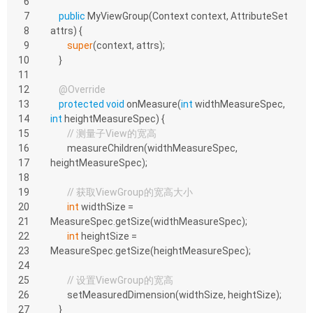
6
7
public
MyViewGroup
(Context context, AttributeSet 
8
attrs)
{
9
super
(context, attrs);
10
    }
11
12
@Override
13
protected
void
onMeasure
(
int
 widthMeasureSpec, 
14
int
 heightMeasureSpec)
{
15
// 测量子View的宽高
16
        measureChildren(widthMeasureSpec, 
17
heightMeasureSpec);
18
19
// 获取ViewGroup的宽高大小
20
int
 widthSize = 
21
MeasureSpec.getSize(widthMeasureSpec);
22
int
 heightSize = 
23
MeasureSpec.getSize(heightMeasureSpec);
24
25
// 设置ViewGroup的宽高
26
        setMeasuredDimension(widthSize, heightSize);
27
    }