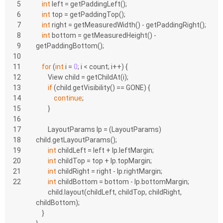
5
int
 left = getPaddingLeft();
6
int
 top = getPaddingTop();
7
int
 right = getMeasuredWidth() - getPaddingRight();
8
int
 bottom = getMeasuredHeight() - 
9
getPaddingBottom();
10
11
for
 (
int
 i = 
0
; i < count; i++) {
12
        View child = getChildAt(i);
13
if
 (child.getVisibility() == GONE) {
14
continue
;
15
        }
16
17
        LayoutParams lp = (LayoutParams) 
18
child.getLayoutParams();
19
int
 childLeft = left + lp.leftMargin;
20
int
 childTop = top + lp.topMargin;
21
int
 childRight = right - lp.rightMargin;
22
int
 childBottom = bottom - lp.bottomMargin;
        child.layout(childLeft, childTop, childRight, 
childBottom);
    }