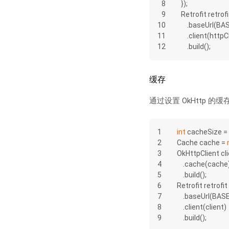
8
});
9
Retrofit retrofi
10
    .baseUrl(
11
    .client(http
12
    .build();
缓存
通过设置 OkHttp
1
int
 cacheSize = 
2
Cache cache = 
3
OkHttpClient cli
4
    .cache(cache
5
    .build();
6
Retrofit retrofit 
7
    .baseUrl(BA
8
    .client(client)
9
    .build();