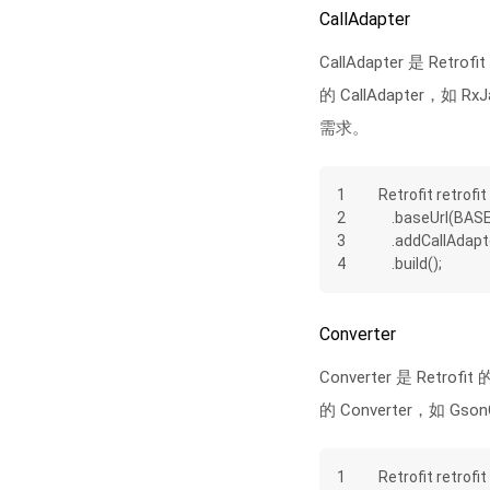
CallAdapter
CallAdapter 是 
的 CallAdapter，如 R
需求。
1
Retrofit retrofit 
2
    .baseUrl(BA
3
    .addCallAd
4
    .build();
Converter
Converter 是 R
的 Converter，如 Gs
1
Retrofit retrofit 