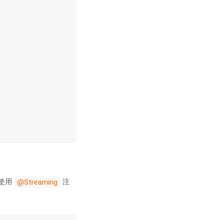
使用
注
@Streaming