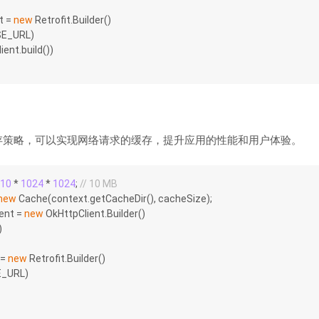
t = 
new
 Retrofit.Builder()
BASE_URL)
Client.build())
 的缓存策略，可以实现网络请求的缓存，提升应用的性能和用户体验。
10
 * 
1024
 * 
1024
; 
// 10 MB
new
 Cache(context.getCacheDir(), cacheSize);
ent = 
new
 OkHttpClient.Builder()
)
= 
new
 Retrofit.Builder()
SE_URL)