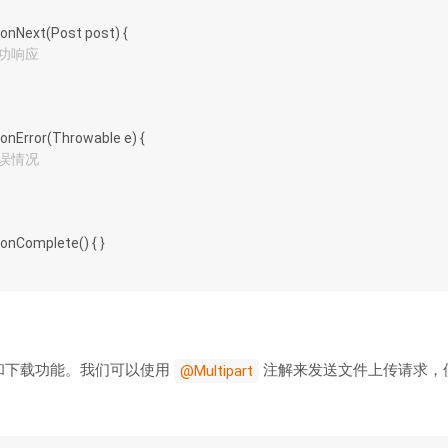
onNext
(Post post)
{
成功响应
onError
(Throwable e)
{
错误情况
onComplete
()
{ }
件上传和下载功能。我们可以使用
注解来发送文件上传请求，
@Multipart
。