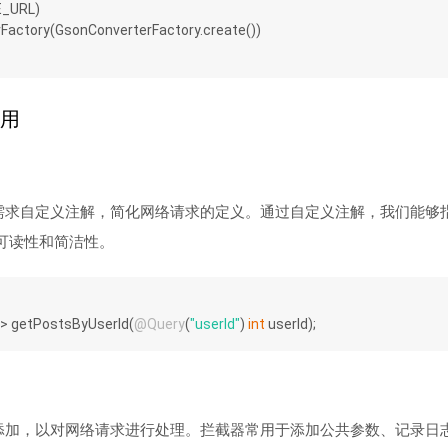
SE_URL)
terFactory(GsonConverterFactory.create())
使用
我们根据需求自定义注解，简化网络请求的定义。通过自定义注解，我们能够指
可读性和简洁性。
>> getPostsByUserId(
@Query
(
"userId"
) 
int
 userId);
拦截器的添加，以对网络请求进行处理。拦截器常用于添加公共参数、记录