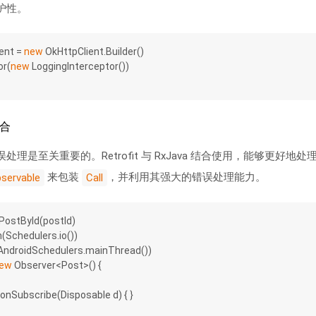
护性。
ent = 
new
 OkHttpClient.Builder()
or(
new
 LoggingInterceptor())
结合
理是至关重要的。Retrofit 与 RxJava 结合使用，能够更好
来包装
，并利用其强大的错误处理能力。
servable
Call
PostById(postId)
On(Schedulers.io())
On(AndroidSchedulers.mainThread())
ew
 Observer<Post>() {
onSubscribe
(Disposable d)
{ }