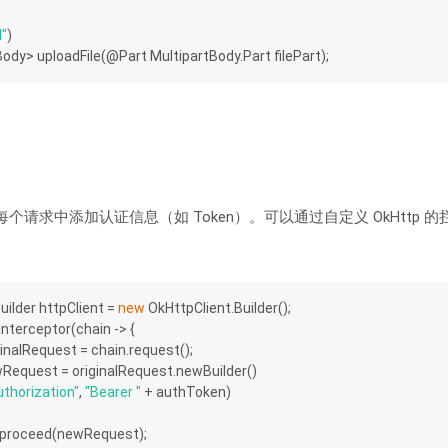
d"
)
Body> 
uploadFile
(@Part MultipartBody.Part filePart)
;
个请求中添加认证信息（如 Token）。可以通过自定义 OkHttp 
。
ilder httpClient = 
new
 OkHttpClient.Builder();
Interceptor(chain -> {
riginalRequest = chain.request();
newRequest = originalRequest.newBuilder()
uthorization"
, 
"Bearer "
 + authToken)
.proceed(newRequest);