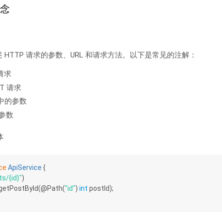
概念
来描述 HTTP 请求的参数、URL 和请求方法。以下是常见的注解：
 请求
T 请求
 中的参数
参数
体
ce
ApiService
{
ts/{id}"
)
getPostById
(@Path(
"id"
)
int
 postId)
;