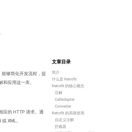
理
文章目录
简介
求库，能够简化开发流程，提
什么是 Retrofit
理解和应用这一库。
Retrofit 的核心概念
注解
CallAdapter
Converter
相应的 HTTP 请求。通
Retrofit 的高级使用
自定义注解
或 XML。
拦截器