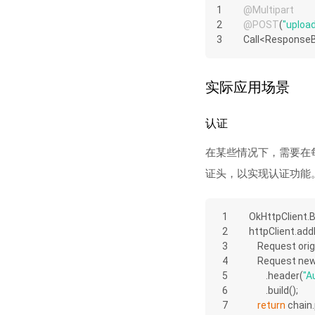
1
@Multipart
2
@POST
(
"uploa
3
Call<Response
实际应用场景
认证
在某些情况下，需要在每
证头，以实现认证功能
1
OkHttpClient.Bu
2
httpClient.add
3
    Request o
4
    Request 
5
        .header(
"A
6
        .build();
7
return
 chain