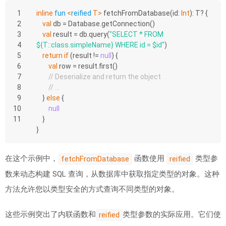
1
inline
fun
<
reified
 T>
fetchFromDatabase
(id: 
Int
)
: T? {
2
val
 db = Database.getConnection()
3
val
 result = db.query(
"SELECT * FROM 
4
${T::class.simpleName}
 WHERE id = 
$id
"
)
5
return
if
 (result != 
null
) {
6
val
 row = result.first()
7
// Deserialize and return the object
8
// ...
9
    } 
else
 {
10
null
11
    }
}
在这个示例中，
函数使用
类型参
fetchFromDatabase
reified
数来动态构建 SQL 查询，从数据库中获取指定类型的对象。这种
方法允许您以类型安全的方式查询不同类型的对象。
这些示例突出了内联函数和
类型参数的实际应用。它们使
reified