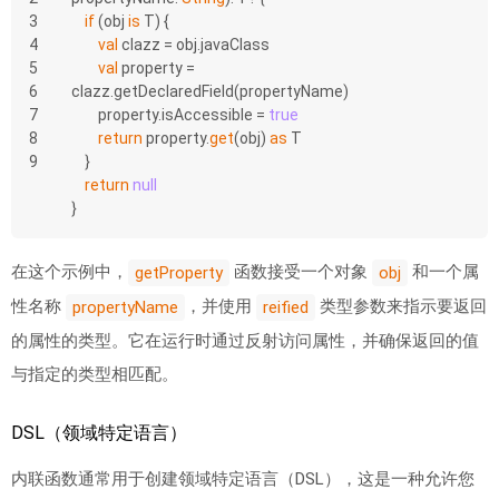
3
if
 (obj 
is
 T) {
4
val
 clazz = obj.javaClass
5
val
 property = 
6
clazz.getDeclaredField(propertyName)
7
        property.isAccessible = 
true
8
return
 property.
get
(obj) 
as
 T
9
    }
return
null
}
在这个示例中，
函数接受一个对象
和一个属
getProperty
obj
性名称
，并使用
类型参数来指示要返回
propertyName
reified
的属性的类型。它在运行时通过反射访问属性，并确保返回的值
与指定的类型相匹配。
DSL（领域特定语言）
内联函数通常用于创建领域特定语言（DSL），这是一种允许您