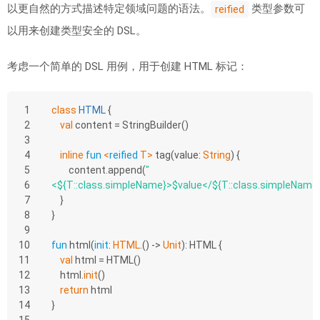
以更自然的方式描述特定领域问题的语法。
类型参数可
reified
以用来创建类型安全的 DSL。
考虑一个简单的 DSL 用例，用于创建 HTML 标记：
1
class
HTML
{
2
val
 content = StringBuilder()
3
4
inline
fun
<
reified
 T>
tag
(value: 
String
)
 {
5
        content.append(
"
6
<
${T::class.simpleName}
>
$value
</
${T::class.simpleName
7
    }
8
}
9
10
fun
html
(
init
: 
HTML
.() -> 
Unit
)
: HTML {
11
val
 html = HTML()
12
    html.
init
()
13
return
 html
14
}