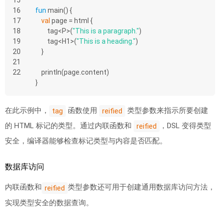
15
16
fun
main
()
 {
17
val
 page = html {
18
        tag<P>(
"This is a paragraph."
)
19
        tag<H1>(
"This is a heading."
)
20
    }
21
22
    println(page.content)
}
在此示例中，
函数使用
类型参数来指示所要创建
tag
reified
的 HTML 标记的类型。通过内联函数和
，DSL 变得类型
reified
安全，编译器能够检查标记类型与内容是否匹配。
数据库访问
内联函数和
类型参数还可用于创建通用数据库访问方法，
reified
实现类型安全的数据查询。