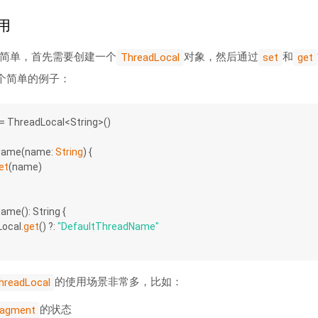
使用
简单，首先需要创建一个
对象，然后通过
和
ThreadLocal
set
get
个简单的例子：
 = ThreadLocal<String>()
Name
(name: 
String
)
 {
et
(name)
Name
()
: String {
Local.
get
() ?: 
"DefaultThreadName"
的使用场景非常多，比如：
hreadLocal
的状态
ragment