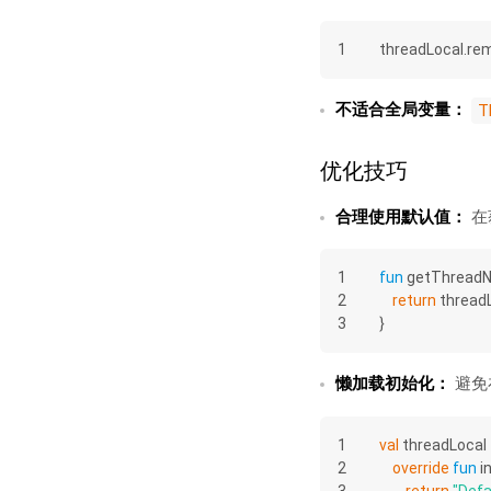
1
threadLocal.re
不适合全局变量：
T
优化技巧
合理使用默认值：
在
1
fun
getThread
2
return
 thread
3
}
懒加载初始化：
避免
1
val
 threadLocal 
2
override
fun
i
3
return
"Defa