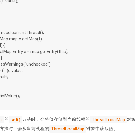
ap(t, value);
= Thread.currentThread();
calMap map = getMap(t);
l) {
adLocalMap.Entry e = map.getEntry(this);
) {
  @SuppressWarnings("unchecked")
result = (T)e.value;
n result;
itialValue();
的
方法时，会将值存储到当前线程的
对
al
set()
ThreadLocalMap
方法时，会从当前线程的
对象中获取值。
ThreadLocalMap