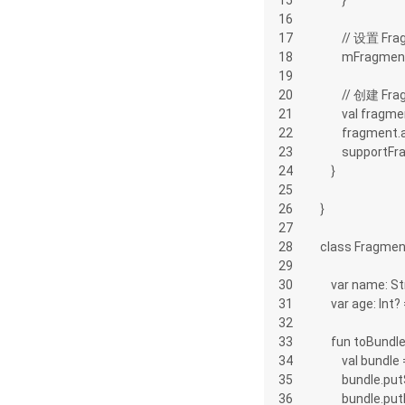
16
17
        // 
18
        mFr
19
20
        // 创建 
21
        val 
22
        fra
23
        sup
24
    }
25
26
}
27
28
class Fragmen
29
30
    var name: S
31
    var age: Int?
32
33
    fun toBundl
34
        val bun
35
        bund
36
        bundle