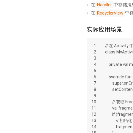
在
中存储消
Handler
在
中
RecyclerView
实际应用场景
1
// 在 Activit
2
class MyActivi
3
4
    private 
5
6
    override 
7
        supe
8
        setC
9
10
        // 
11
        val
12
        if (fr
13
          
14
           
15
        }