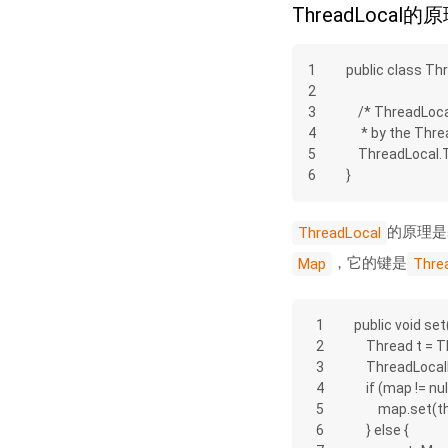
ThreadLocal的
1
public class Th
2
3
    /* ThreadL
4
     * by the T
5
    ThreadLoca
6
}
的原理是
ThreadLocal
，它的键是
Map
Thre
1
public void set
2
    Thread t 
3
    ThreadLo
4
    if (map != nul
5
        map.set
6
    } else {