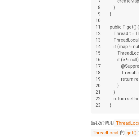
7
        createM
8
    }
9
}
10
11
public T get() {
12
    Thread t 
13
    ThreadLo
14
    if (map != nul
15
        Thre
16
        if (e != null
17
          
18
            T 
19
            retur
20
        }
21
    }
22
    return setIn
23
}
当我们调用
ThreadLoc
的
ThreadLocal
get()