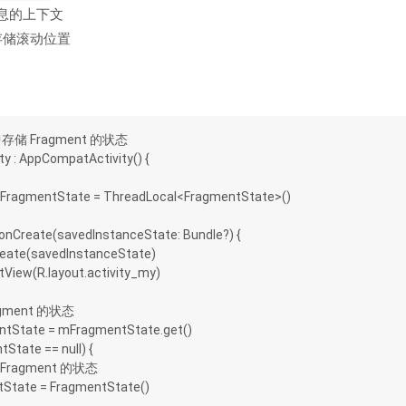
息的上下文
存储滚动位置
y 中存储 Fragment 的状态
ty : AppCompatActivity() {
val mFragmentState = ThreadLocal<FragmentState>()
fun onCreate(savedInstanceState: Bundle?) {
r.onCreate(savedInstanceState)
ontentView(R.layout.activity_my)
获取 Fragment 的状态
 fragmentState = mFragmentState.get()
agmentState == null) {
  // 初始化 Fragment 的状态
 fragmentState = FragmentState()