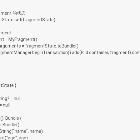
设置 Fragment 的状态
agmentState.set(fragmentState)
Fragment
fragment = MyFragment()
gment.arguments = fragmentState.toBundle()
portFragmentManager.beginTransaction().add(R.id.container, fragment).co
tState {
tring? = null
 = null
e(): Bundle {
dle = Bundle()
le.putString("name", name)
.putInt("age", age)