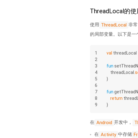
ThreadLocal的
使用
非常
ThreadLocal
的局部变量。以下是一
1
val
 threadLocal
2
3
fun
setThread
4
    threadLocal.
s
5
}
6
7
fun
getThread
8
return
 thread
9
}
在
开发中，
Android
T
在
中存储
Activity
F