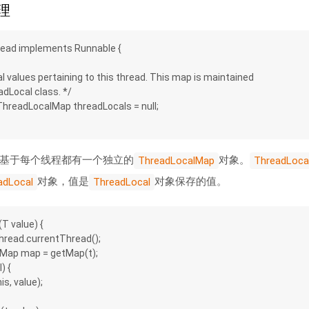
原理
read implements Runnable {
ocal values pertaining to this thread. This map is maintained
hreadLocal class. */
l.ThreadLocalMap threadLocals = null;
基于每个线程都有一个独立的
对象。
ThreadLocalMap
ThreadLoca
对象，值是
对象保存的值。
adLocal
ThreadLocal
(T value) {
= Thread.currentThread();
calMap map = getMap(t);
l) {
(this, value);