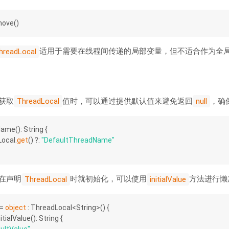
move()
适用于需要在线程间传递的局部变量，但不适合作为全
hreadLocal
获取
值时，可以通过提供默认值来避免返回
，确
ThreadLocal
null
Name
()
: String {
Local.
get
() ?: 
"DefaultThreadName"
在声明
时就初始化，可以使用
方法进行懒
ThreadLocal
initialValue
= 
object
 : ThreadLocal<String>() {
nitialValue
()
: String {
ultValue"