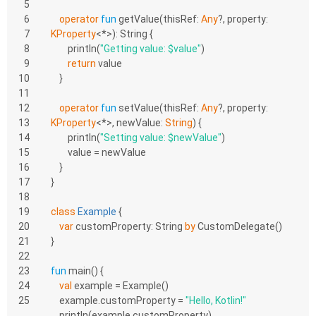
5
6
operator
fun
getValue
(thisRef: 
Any
?, property: 
7
KProperty
<*>)
: String {
8
        println(
"Getting value: 
$value
"
)
9
return
 value
10
    }
11
12
operator
fun
setValue
(thisRef: 
Any
?, property: 
13
KProperty
<*>, newValue: 
String
)
 {
14
        println(
"Setting value: 
$newValue
"
)
15
        value = newValue
16
    }
17
}
18
19
class
Example
{
20
var
 customProperty: String 
by
 CustomDelegate()
21
}
22
23
fun
main
()
 {
24
val
 example = Example()
25
    example.customProperty = 
"Hello, Kotlin!"
    println(example.customProperty)