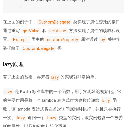
}
在上面的例子中，
类实现了属性委托的接口，
CustomDelegate
通过重写
和
方法实现了属性的读取和设
getValue
setValue
置。
类中的
属性通过
关键字
Example
customProperty
by
委托给了
类。
CustomDelegate
lazy原理
有了上面的基础，再来看
的实现就非常简单。
lazy
是 Kotlin 标准库中的一个函数，用于实现延迟初始化。它
lazy
的主要作用是将一个 lambda 表达式作为参数传递给
函
lazy
数，该 lambda 表达式将在首次访问属性时执行，并且只会执行
一次。
返回一个
类型的实例，该实例包含一个被委
lazy
Lazy
托的属性，以及相应的初始化逻辑。