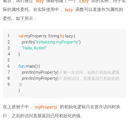
最后，我们通过
函数创建了一个
类的实例，用于实
lazy
Lazy
际的属性委托。在实际使用中，
函数可以直接作为属性的
lazy
委托，如下所示：
1
val
 myProperty: String 
by
 lazy {
2
    println(
"Initializing myProperty"
)
3
"Hello, Kotlin!"
4
}
5
6
fun
main
()
 {
7
    println(myProperty) 
// 第一次访问，会执行初始化逻辑
8
    println(myProperty) 
// 后续访问，直接返回已初始化的
9
值
}
在上述例子中，
的初始化逻辑只在首次访问时执
myProperty
行，之后的访问直接返回已经初始化的值。