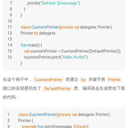
7
        println(
"Default: 
$message
"
)
8
    }
9
}
10
11
class
CustomPrinter
(
private
val
 delegate: Printer) : 
12
Printer 
by
 delegate
13
14
fun
main
()
 {
15
val
 customPrinter = CustomPrinter(DefaultPrinter())
16
    customPrinter.print(
"Hello, Kotlin!"
)
}
在这个例子中，
类通过
关键字将
CustomPrinter
by
Printer
接口的实现委托给了
类。编译器会生成类似下面
DefaultPrinter
的代码：
1
class
CustomPrinter
(
private
val
 delegate: Printer) : 
2
Printer {
3
override
fun
print
(message: 
String
)
 {