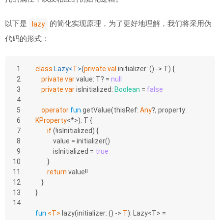
以下是
的简化实现原理，为了更好地理解，我们将采用伪
lazy
代码的形式：
1
class
Lazy
<
T
>
(
private
val
 initializer: () -> T) {
2
private
var
 value: T? = 
null
3
private
var
 isInitialized: 
Boolean
 = 
false
4
5
operator
fun
getValue
(thisRef: 
Any
?, property: 
6
KProperty
<*>)
: T {
7
if
 (!isInitialized) {
8
            value = initializer()
9
            isInitialized = 
true
10
        }
11
return
 value!!
12
    }
13
}
14
fun
<T>
lazy
(initializer: () -> 
T
)
: Lazy<T> = 